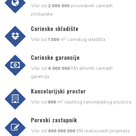
Više od
2 000 000
provedenih carinskih
postupaka
Carinsko skladište
2
Više od
1 000
m
carinskog skladišta
Carinske garancije
Više od
4 000 000
KM aktivnih carinskih
garancija
Kancelarijski prostor
2
Više od
800
m
vlastitog kancelarijskog prostora
Poreski zastupnik
Više od
400 000 000
KM realizovanih projekata