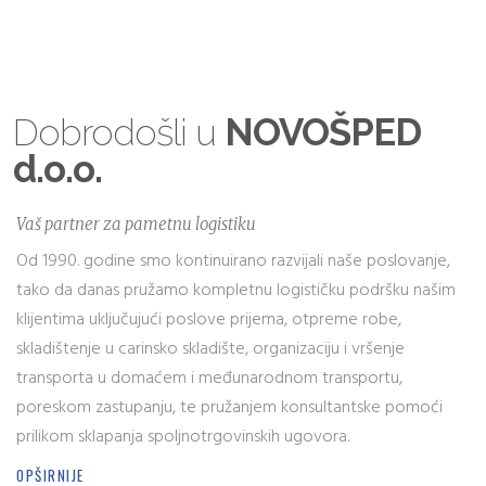
Dobrodošli u
NOVOŠPED
d.o.o.
Vaš partner za pametnu logistiku
Od 1990. godine smo kontinuirano razvijali naše poslovanje,
tako da danas pružamo kompletnu logističku podršku našim
klijentima uključujući poslove prijema, otpreme robe,
skladištenje u carinsko skladište, organizaciju i vršenje
transporta u domaćem i međunarodnom transportu,
poreskom zastupanju, te pružanjem konsultantske pomoći
prilikom sklapanja spoljnotrgovinskih ugovora.
OPŠIRNIJE